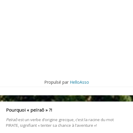
Propulsé par
HelloAsso
Pourquoi « peïraô » ?!
Peïraô
est un verbe d’origine grecque, c’est la racine du mot
PIRATE, signifiant « tenter sa chance à l’aventure »!