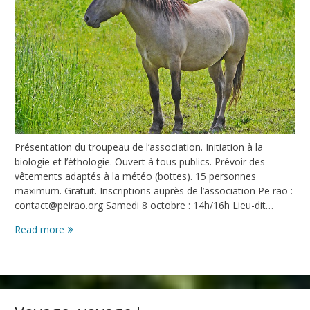
Présentation du troupeau de l’association. Initiation à la
biologie et l’éthologie. Ouvert à tous publics. Prévoir des
vêtements adaptés à la météo (bottes). 15 personnes
maximum. Gratuit. Inscriptions auprès de l’association Peïrao :
contact@peirao.org Samedi 8 octobre : 14h/16h Lieu-dit…
Read more
Fête
des
savoirs
:
LE
CHEVAL