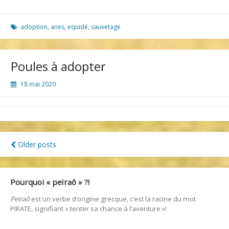
ânes
ont
besoin
adoption
,
anes
,
equidé
,
sauvetage
de
vous
!
Poules à adopter
18 mai 2020
Older posts
Navigation
des
Pourquoi « peïraô » ?!
articles
Peïraô
est un verbe d’origine grecque, c’est la racine du mot
PIRATE, signifiant « tenter sa chance à l’aventure »!