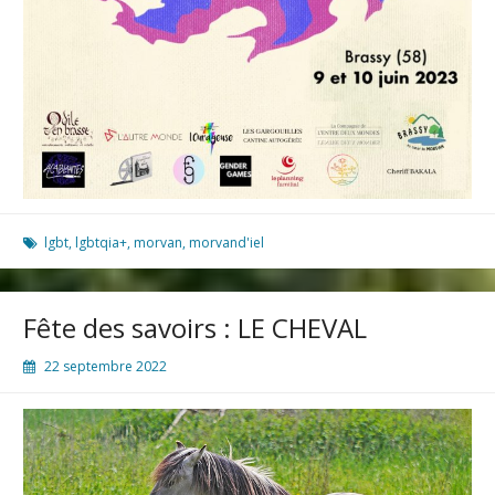
lgbt
,
lgbtqia+
,
morvan
,
morvand'iel
Fête des savoirs : LE CHEVAL
22 septembre 2022